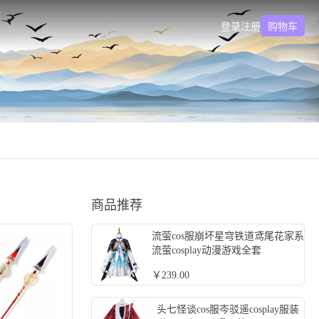
登录
注册
购物车
商品推荐
流萤cos服崩坏星穹铁道鸢尾花家系
流萤cosplay动漫游戏全套
￥239.00
头七怪谈cos服岑驳遥cosplay服装