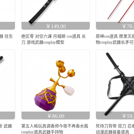
￥149.00
￥78.
器 往生
绝区零 对空六课 月城柳 cos道具 长
原神cos道具 匣里灭
刀 游戏武器cosplay模型
物cosplay武器长矛
￥86.00
￥59.
妮斯 武器
第五人格玩具调香师今夜不再香水瓶
死侍刀背带 双刀 忍
cosplay道具武器手持物
动漫武器装备道具