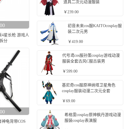
道具二次元动漫服装
￥239.00
00
初音未来cos服KAITOcosplay服
装二次元男
辰4星长枪 游戏人
可拆分
￥419.00
代号鸢cos服孙策cosplay游戏动漫
服装全套古风C服古装男
￥599.00
基尼奇cos服原神纳塔卫星角色
cosplay服装动漫二次元全套
￥69.00
00
希格雯cosplay原神枫丹游戏动漫
服装cosplay表演服
者神龟背带COS