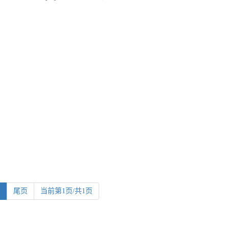
1
尾页
当前第1页/共1页