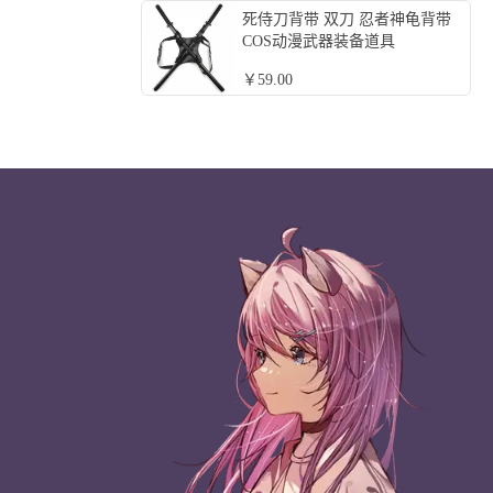
死侍刀背带 双刀 忍者神龟背带
COS动漫武器装备道具
￥59.00