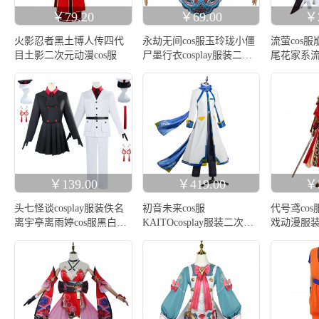
￥79.20
￥69.00
￥2
火影忍者黑土博人传四代
永劫无间cos服玉玲珑小僵
流萤cos
目土影二次元动漫cos服
尸墨行衣cosplay服装二次
尾花家系流萤
元游戏动漫服女
游戏全套
￥139.00
￥419.00
￥5
头七怪谈cosplay服装佚名
初音未来cos服
代号鸢cos服
离宇亭离雨婷cos服黑白无
KAITOcosplay服装二次元
戏动漫服装
常西装
男
装男