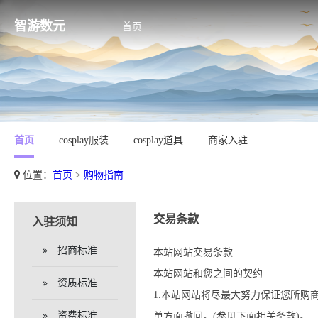
智游数元
首页
首页
cosplay服装
cosplay道具
商家入驻
位置：
首页
>
购物指南
交易条款
入驻须知
招商标准
本站网站交易条款
本站网站和您之间的契约
资质标准
1.本站网站将尽最大努力保证您所
资费标准
单方面撤回。(参见下面相关条款)。