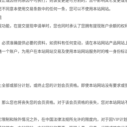
废止或因任何原因不可执行，则该变更是可分割的，且不影响其它变更或
您不同意本使用交易条款中的任何一条，您可以不使用本站网站。
能
现功能，在提交提现申请单时，您也同时承认了您拥有提现账户余额的权
，必须准确提供必要的资料，如资料有任何变动，请在本站网站产品网站
通一个账户，为用户在本站网站交易及使用本站网站服务时的唯一身份标
止全部或部分计划，或终止您的计划会员资格。即使本站网站没有要求或
，那么您也将丧失您的会员资格。对于该会员资格的丧失，您对本站网站
它限制和除外情况之外，在中国法律法规所允许的限度内，对于因VIP计