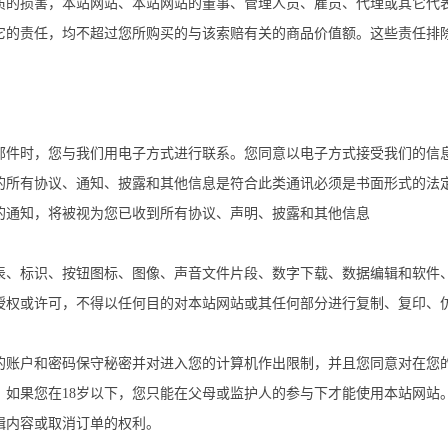
质的损害，本站网站、本站网站的董事、管理人员、雇员、代理或其它代
它的责任，均不超过您所购买的与该索赔有关的商品价值额。这些责任排
邮件时，您与我们用电子方式进行联系。您同意以电子方式接受我们的信
的所有协议、通知、披露和其他信息是符合此类通讯必须是书面形式的法
的通知，将被视为您已收到所有协议、声明、披露和其他信息
表、标识、按钮图标、图像、声音文件片段、数字下载、数据编辑和软件
授权或许可，不得以任何目的对本站网站或其任何部分进行复制、复印、
的账户和密码保守秘密并对进入您的计算机作出限制，并且您同意对在您
。如果您在18岁以下，您只能在父母或监护人的参与下才能使用本站网站
辑内容或取消订单的权利。