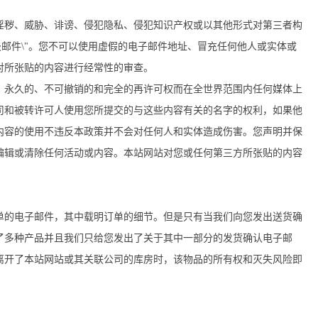
淫秽、威胁、诽谤、侵犯隐私、侵犯知识产权或以其他形式对第三者构
邮件\"。您不可以使用虚假的电子邮件地址、冒充任何他人或实体或
对所张贴的内容进行经常性的审查。
、永久的、不可撤销的和完全的再许可权而在全世界范围内任何媒体上
司和被转许可人使用您所提交的与这些内容有关的名字的权利，如果他
内容的使用不违反本政策并不会对任何人和实体造成伤害。您声明并保
编辑或清除任何活动或内容。本站网站对您或任何第三方所张贴的内容
单的电子邮件，其中载明订单的细节。但是只有当我们向您发出送货确
了多种产品并且我们只给您发出了关于其中一部分的发货确认电子邮
离开了本站网站或其关联公司的库房时，该物品的所有权和灭失风险即