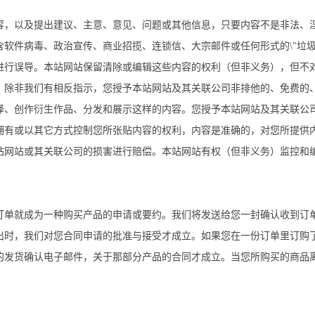
容，以及提出建议、主意、意见、问题或其他信息，只要内容不是非法、
软件病毒、政治宣传、商业招揽、连锁信、大宗邮件或任何形式的\"垃圾
进行误导。本站网站保留清除或编辑这些内容的权利（但非义务），但不
，除非我们有相反指示，您授予本站网站及其关联公司非排他的、免费的
译、创作衍生作品、分发和展示这样的内容。您授予本站网站及其关联公
拥有或以其它方式控制您所张贴内容的权利，内容是准确的，对您所提供
站网站或其关联公司的损害进行赔偿。本站网站有权（但非义务）监控和
订单就成为一种购买产品的申请或要约。我们将发送给您一封确认收到订
出时，我们对您合同申请的批准与接受才成立。如果您在一份订单里订购
的发货确认电子邮件，关于那部分产品的合同才成立。当您所购买的商品